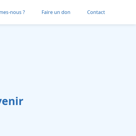
mes-nous ?
Faire un don
Contact
venir
nts
avorisées