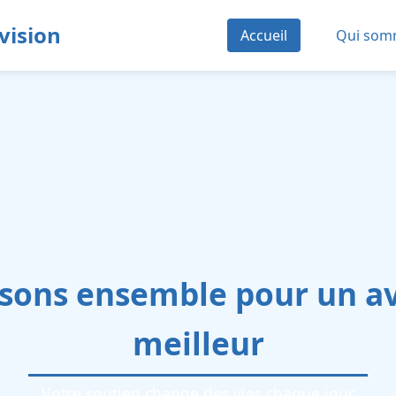
vision
Accueil
Qui som
sons ensemble pour un a
ucation pour tous les enfa
meilleur
 nos programmes éducatifs dans les communautés déf
Votre soutien change des vies chaque jour